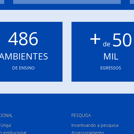
+
486
50
de
AMBIENTES
MIL
DE ENSINO
EGRESSOS
CIONAL
PESQUISA
Unijuí
Incentivando a pesquisa
o institucional
Assessoramento