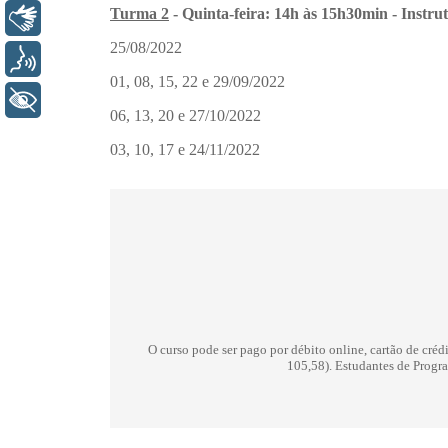
Libras
Voz
+ Acessibilidade