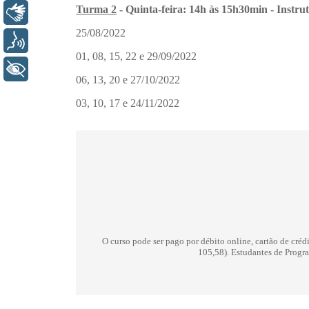
Libras
Voz
+ Acessibilidade