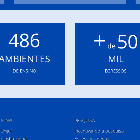
+
486
50
de
AMBIENTES
MIL
DE ENSINO
EGRESSOS
CIONAL
PESQUISA
Unijuí
Incentivando a pesquisa
o institucional
Assessoramento