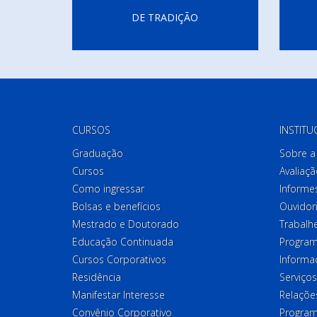
DE TRADIÇÃO
CURSOS
INSTITU
Graduação
Sobre a 
Cursos
Avaliaçã
Como ingressar
Informes
Bolsas e benefícios
Ouvidor
Mestrado e Doutorado
Trabalh
Educação Continuada
Program
Cursos Corporativos
Informa
Residência
Serviços
Manifestar Interesse
Relações
Convênio Corporativo
Program