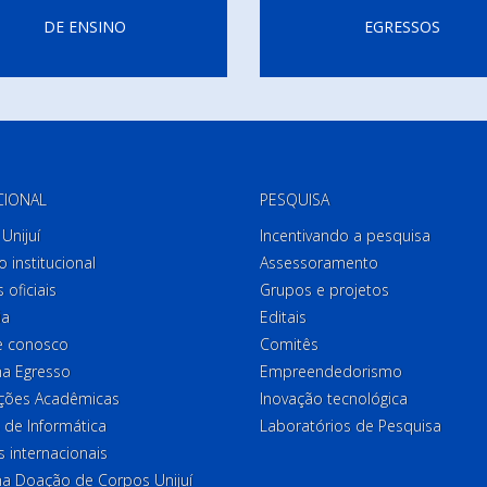
DE ENSINO
EGRESSOS
CIONAL
PESQUISA
Unijuí
Incentivando a pesquisa
o institucional
Assessoramento
 oficiais
Grupos e projetos
ia
Editais
e conosco
Comitês
a Egresso
Empreendedorismo
ções Acadêmicas
Inovação tecnológica
 de Informática
Laboratórios de Pesquisa
 internacionais
a Doação de Corpos Unijuí