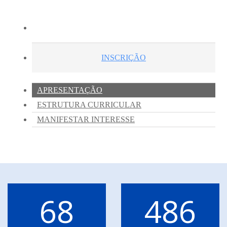
68
486