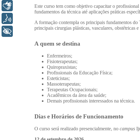
Libras
Voz
+ Acessibilidade