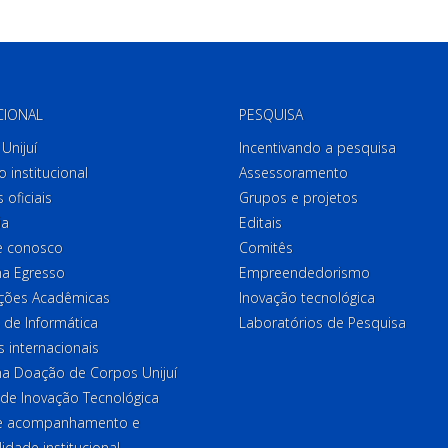
CIONAL
PESQUISA
Unijuí
Incentivando a pesquisa
o institucional
Assessoramento
 oficiais
Grupos e projetos
ia
Editais
e conosco
Comitês
a Egresso
Empreendedorismo
ções Acadêmicas
Inovação tecnológica
 de Informática
Laboratórios de Pesquisa
 internacionais
a Doação de Corpos Unijuí
 de Inovação Tecnológica
de acompanhamento e
lidade institucional