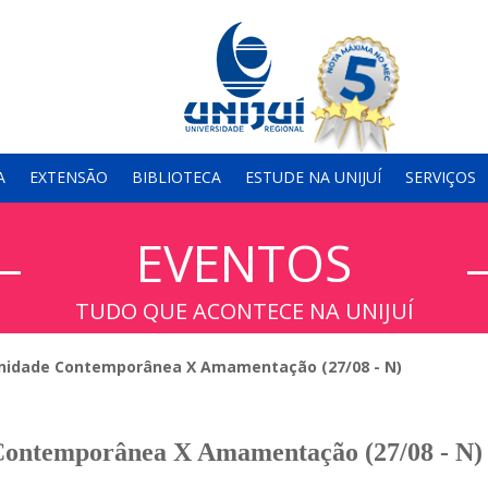
A
EXTENSÃO
BIBLIOTECA
ESTUDE NA UNIJUÍ
SERVIÇOS
EVENTOS
TUDO QUE ACONTECE NA UNIJUÍ
nidade Contemporânea X Amamentação (27/08 - N)