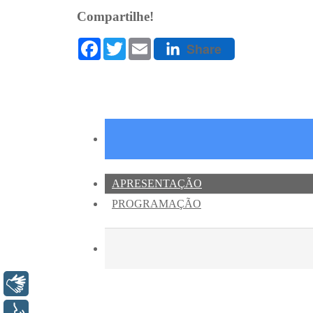
Libras
Voz