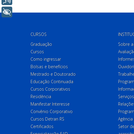
+ Acessibilidade
CURSOS
INSTITU
Graduação
Sobre a 
Cursos
Avaliaçã
Como ingressar
Informes
Bolsas e benefícios
Ouvidor
Mestrado e Doutorado
Trabalh
Educação Continuada
Program
Cursos Corporativos
Informa
Residência
Serviços
Manifestar Interesse
Relações
Convênio Corporativo
Program
Cursos Detran RS
Agência
Certificados
Setor 
Especialização EAD
acessibi