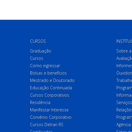
CURSOS
INSTITU
Graduação
Sobre a 
Cursos
Avaliaçã
Como ingressar
Informes
Bolsas e benefícios
Ouvidor
Mestrado e Doutorado
Trabalh
Educação Continuada
Program
Cursos Corporativos
Informa
Residência
Serviços
Manifestar Interesse
Relações
Convênio Corporativo
Program
Cursos Detran RS
Agência
Certificados
Setor 