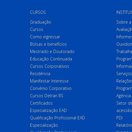
CURSOS
INSTITU
Graduação
Sobre a 
Cursos
Avaliaçã
Como ingressar
Informes
Bolsas e benefícios
Ouvidor
Mestrado e Doutorado
Trabalh
Educação Continuada
Program
Cursos Corporativos
Informa
Residência
Serviços
Manifestar Interesse
Relações
Convênio Corporativo
Program
Cursos Detran RS
Agência
Certificados
Setor 
Especialização EAD
acessibi
Qualificação Profissional EAD
PDI
Especialização
Relatór