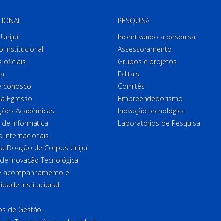
CIONAL
PESQUISA
Unijuí
Incentivando a pesquisa
o institucional
Assessoramento
 oficiais
Grupos e projetos
ia
Editais
e conosco
Comitês
a Egresso
Empreendedorismo
ções Acadêmicas
Inovação tecnológica
 de Informática
Laboratórios de Pesquisa
 internacionais
a Doação de Corpos Unijuí
 de Inovação Tecnológica
de acompanhamento e
lidade institucional
ios de Gestão