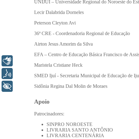
Libras
Voz
+ Acessibilidade