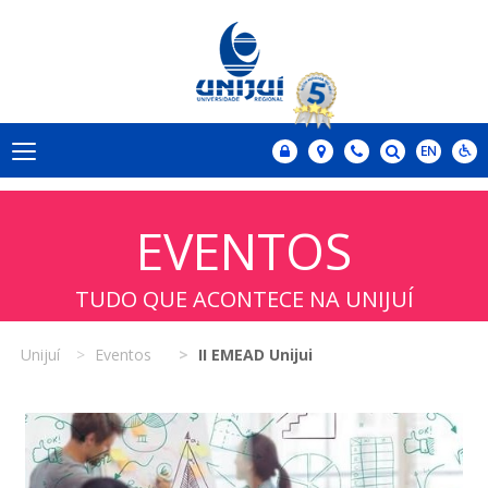
EVENTOS
TUDO QUE ACONTECE NA UNIJUÍ
Unijuí
Eventos
II EMEAD Unijui