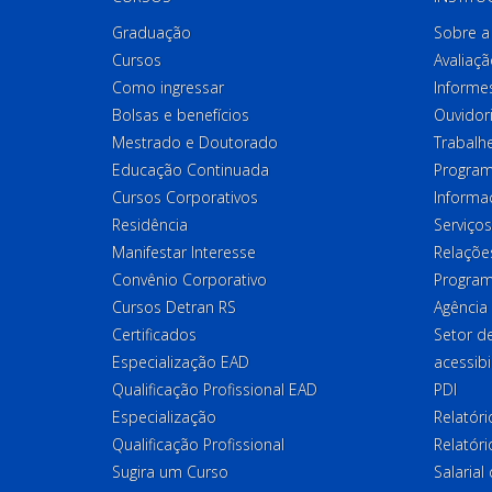
Graduação
Sobre a 
Cursos
Avaliaçã
Como ingressar
Informes
Bolsas e benefícios
Ouvidor
Mestrado e Doutorado
Trabalh
Educação Continuada
Program
Cursos Corporativos
Informa
Residência
Serviços
Manifestar Interesse
Relações
Convênio Corporativo
Program
Cursos Detran RS
Agência
Certificados
Setor 
Especialização EAD
acessibi
Qualificação Profissional EAD
PDI
Especialização
Relatór
Qualificação Profissional
Relatóri
Sugira um Curso
Salaria