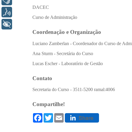
Libras
Voz
+ Acessibilidade