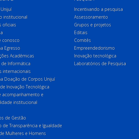
Unijuí
Incentivando a pesquisa
o institucional
Assessoramento
 oficiais
Grupos e projetos
ia
Editais
e conosco
Comitês
a Egresso
Empreendedorismo
ções Acadêmicas
Inovação tecnológica
 de Informática
Laboratórios de Pesquisa
 internacionais
a Doação de Corpos Unijuí
 de Inovação Tecnológica
de acompanhamento e
lidade institucional
ios de Gestão
o de Transparência e Igualdade
l de Mulheres e Homens