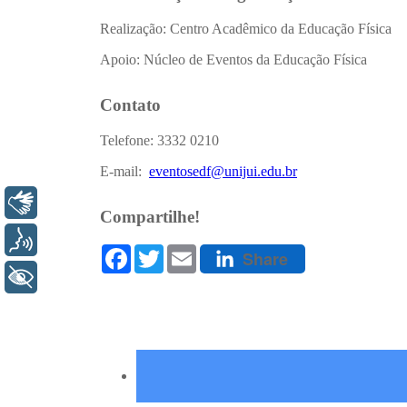
Libras
Voz
+ Acessibilidade