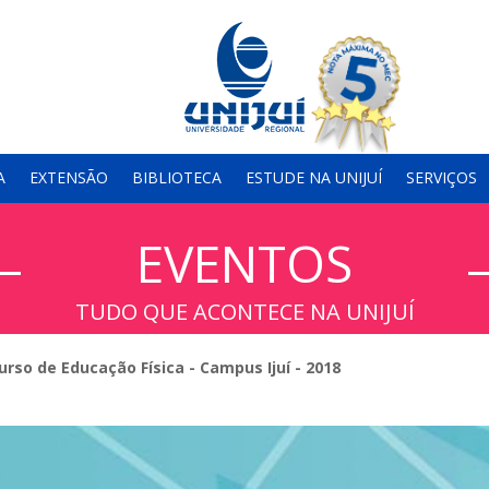
A
EXTENSÃO
BIBLIOTECA
ESTUDE NA UNIJUÍ
SERVIÇOS
EVENTOS
TUDO QUE ACONTECE NA UNIJUÍ
so de Educação Física - Campus Ijuí - 2018