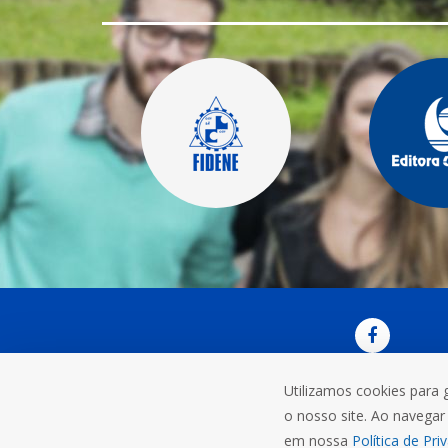
Utilizamos cookies para 
OUVI
o nosso site. Ao navegar 
Rua do C
em nossa
Política de Pri