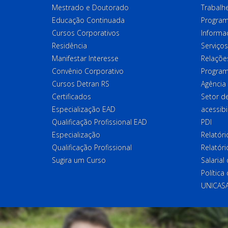
Mestrado e Doutorado
Trabalh
Educação Continuada
Program
Cursos Corporativos
Informa
Residência
Serviços
Manifestar Interesse
Relações
Convênio Corporativo
Program
Cursos Detran RS
Agência
Certificados
Setor 
Especialização EAD
acessibi
Qualificação Profissional EAD
PDI
Especialização
Relatór
Qualificação Profissional
Relatóri
Sugira um Curso
Salaria
Política
UNICAS