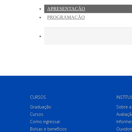
CURSOS
INSTITU
Graduação
Sobre a 
Cursos
Avaliaçã
Como ingressar
Informes
Bolsas e benefícios
Ouvidor