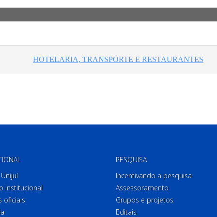
CIONAL
PESQUISA
Unijuí
Incentivando a pesquisa
o institucional
Assessoramento
 oficiais
Grupos e projetos
ia
Editais