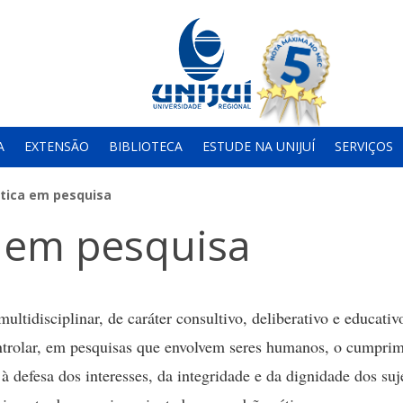
A
EXTENSÃO
BIBLIOTECA
ESTUDE NA UNIJUÍ
SERVIÇOS
tica em pesquisa
a em pesquisa
ltidisciplinar, de caráter consultivo, deliberativo e educativ
ntrolar, em pesquisas que envolvem seres humanos, o cumpri
 à defesa dos interesses, da integridade e da dignidade dos suj