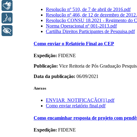
Libras
Voz
+ Acessibilidade