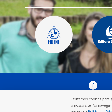
Utilizamos cookies para 
OUVI
o nosso site. Ao navegar 
Rua do C
em nossa
Política de Pri