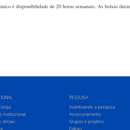
ico e disponibilidade de 20 horas semanais. As bolsas dur
CIONAL
PESQUISA
Unijuí
Incentivando a pesquisa
o institucional
Assessoramento
 oficiais
Grupos e projetos
ia
Editais