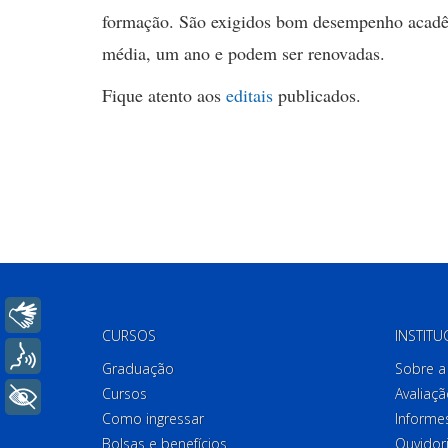
formação. São exigidos bom desempenho acadêm
média, um ano e podem ser renovadas.
Fique atento aos
editais
publicados.
Libras
CURSOS
INSTITU
Voz
Graduação
Sobre a 
Cursos
Avaliaçã
+ Acessibilidade
Como ingressar
Informes
Bolsas e benefícios
Ouvidor