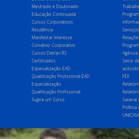
Mestrado e Doutorado
Trabalh
Educação Continuada
Program
Cursos Corporativos
Informa
Residência
Serviços
Manifestar Interesse
Relações
Convênio Corporativo
Program
Cursos Detran RS
Agência
Certificados
Setor 
Especialização EAD
acessibi
Qualificação Profissional EAD
PDI
Especialização
Relatór
Qualificação Profissional
Relatóri
Sugira um Curso
Salaria
Política
UNICAS