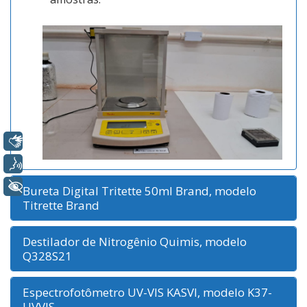
Libras
Voz
+ Acessibilidade
Bureta Digital Tritette 50ml Brand, modelo
Titrette Brand
Destilador de Nitrogênio Quimis, modelo
Q328S21
Espectrofotômetro UV-VIS KASVI, modelo K37-
UVVIS