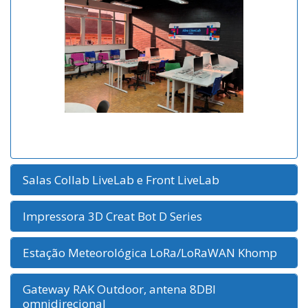
Salas Collab LiveLab e Front LiveLab
Impressora 3D Creat Bot D Series
Estação Meteorológica LoRa/LoRaWAN Khomp
Gateway RAK Outdoor, antena 8DBI
omnidirecional