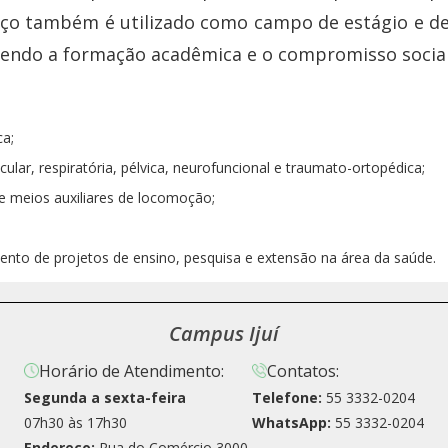
paço também é utilizado como campo de estágio e de
ecendo a formação acadêmica e o compromisso social
ca;
ular, respiratória, pélvica, neurofuncional e traumato-ortopédica;
e meios auxiliares de locomoção;
nto de projetos de ensino, pesquisa e extensão na área da saúde.
Campus Ijuí
Horário de Atendimento:
Contatos:
Segunda a sexta-feira
Telefone:
55 3332-0204
07h30 às 17h30
WhatsApp:
55 3332-0204
Endereço:
Rua do Comércio 3000,