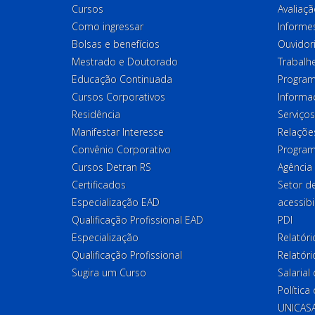
Cursos
Avaliaçã
Como ingressar
Informes
Bolsas e benefícios
Ouvidor
Mestrado e Doutorado
Trabalh
Educação Continuada
Program
Cursos Corporativos
Informa
Residência
Serviços
Manifestar Interesse
Relações
Convênio Corporativo
Program
Cursos Detran RS
Agência
Certificados
Setor 
Especialização EAD
acessibi
Qualificação Profissional EAD
PDI
Especialização
Relatór
Qualificação Profissional
Relatóri
Sugira um Curso
Salaria
Política
UNICAS