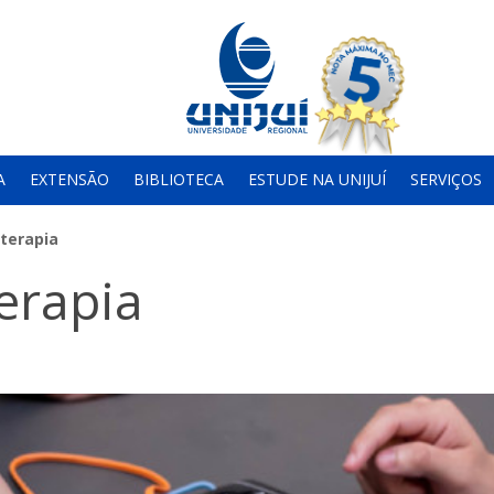
A
EXTENSÃO
BIBLIOTECA
ESTUDE NA UNIJUÍ
SERVIÇOS
oterapia
terapia