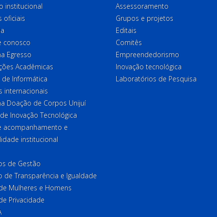
o institucional
Assessoramento
 oficiais
Grupos e projetos
ia
Editais
e conosco
Comitês
a Egresso
Empreendedorismo
ções Acadêmicas
Inovação tecnológica
 de Informática
Laboratórios de Pesquisa
 internacionais
a Doação de Corpos Unijuí
 de Inovação Tecnológica
de acompanhamento e
lidade institucional
ios de Gestão
o de Transparência e Igualdade
l de Mulheres e Homens
 de Privacidade
A