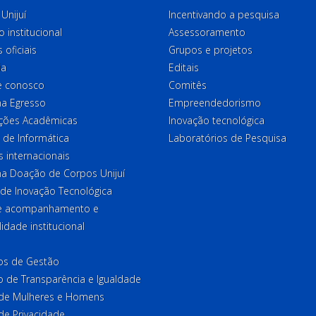
Unijuí
Incentivando a pesquisa
o institucional
Assessoramento
 oficiais
Grupos e projetos
ia
Editais
e conosco
Comitês
a Egresso
Empreendedorismo
ções Acadêmicas
Inovação tecnológica
 de Informática
Laboratórios de Pesquisa
 internacionais
a Doação de Corpos Unijuí
 de Inovação Tecnológica
de acompanhamento e
lidade institucional
ios de Gestão
o de Transparência e Igualdade
l de Mulheres e Homens
 de Privacidade