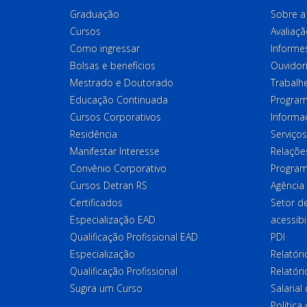
Graduação
Sobre a 
Cursos
Avaliaçã
Como ingressar
Informes
Bolsas e benefícios
Ouvidor
Mestrado e Doutorado
Trabalh
Educação Continuada
Program
Cursos Corporativos
Informa
Residência
Serviços
Manifestar Interesse
Relações
Convênio Corporativo
Program
Cursos Detran RS
Agência
Certificados
Setor 
Especialização EAD
acessibi
Qualificação Profissional EAD
PDI
Especialização
Relatór
Qualificação Profissional
Relatóri
Sugira um Curso
Salaria
Política