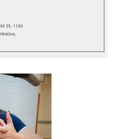
KM 39, 1100
imbaúva,
Next