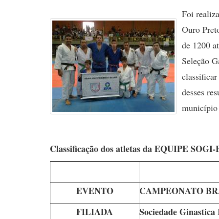
Foi realiz
Ouro Pret
de 1200 a
Seleção Ga
classifica
desses res
município
Classificação dos atlet
EVENTO
CAMPEONATO BRA
FILIADA
Sociedade Ginastica