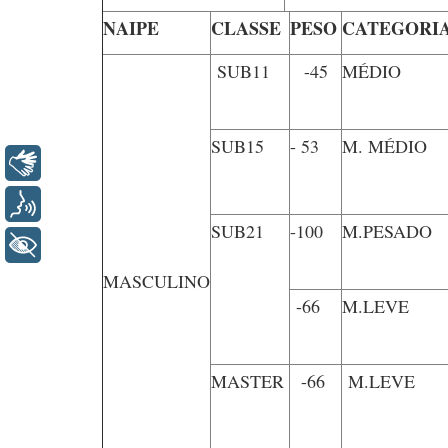
NAIPE
CLASSE
PESO
CATEGORI
SUB11
-45
MÉDIO
SUB15
- 53
M. MÉDIO
Libras
Voz
SUB21
-100
M.PESADO
+ Acessibilidade
MASCULINO
-66
M.LEVE
MASTER
-66
M.LEVE