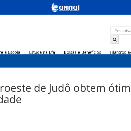
re a Escola
Estude na Efa
Bolsas e Benefícios
Filantropi
oeste de Judô obtem ótim
idade