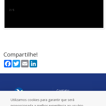
2
/
5
Compartilhe!
Facebook
Twitter
Email
LinkedIn
Contato:
55 3332 0220
Utilizamos cookies para garantir que será
proporcionada a melhor experiência ao usuário