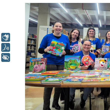
Libras
Voz
+ Acessibilidade