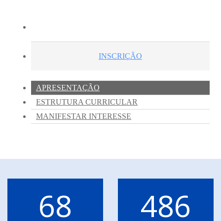
68
486