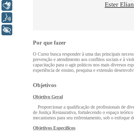
Libras
Voz
+ Acessibilidade