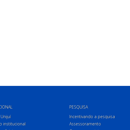
CIONAL
PESQUISA
Unijuí
Incentivando a pesquisa
o institucional
Assessoramento