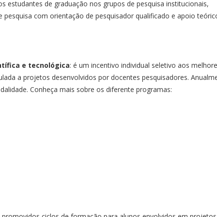
r os estudantes de graduação nos grupos de pesquisa institucionais,
 pesquisa com orientação de pesquisador qualificado e apoio teóric
tífica e tecnológica
: é um incentivo individual seletivo aos melhor
ulada a projetos desenvolvidos por docentes pesquisadores. Anualm
odalidade. Conheça mais sobre os diferente programas:
o promovidos ciclos de formação para alunos envolvidos em projetos