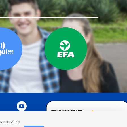
anto visita
NOSCO