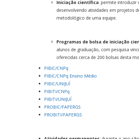
Iniciação científica
: permite introduzi
desenvolvendo atividades em projetos de
metodológico de uma equipe.
Programas de bolsa de iniciação cien
alunos de graduação, com pesquisa vinc
oferecidas cerca de 200 bolsas desta m
PIBIC/CNPq
PIBIC/CNPq Ensino Médio
PIBIC/UNIJUÍ
PIBITI/CNPq
PIBITI/UNIJUÍ
PROBIC/FAPERGS
PROBITI/FAPERGS
Atividades permanentes
: durante o ano sã