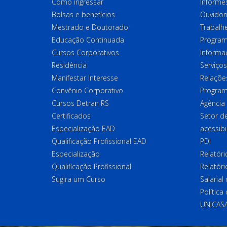
Como ingressar
Informes
Bolsas e benefícios
Ouvidor
Mestrado e Doutorado
Trabalh
Educação Continuada
Program
Cursos Corporativos
Informa
Residência
Serviços
Manifestar Interesse
Relações
Convênio Corporativo
Program
Cursos Detran RS
Agência
Certificados
Setor 
Especialização EAD
acessibi
Qualificação Profissional EAD
PDI
Especialização
Relatór
Qualificação Profissional
Relatóri
Sugira um Curso
Salaria
Política
UNICAS