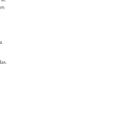
vem
a
as.