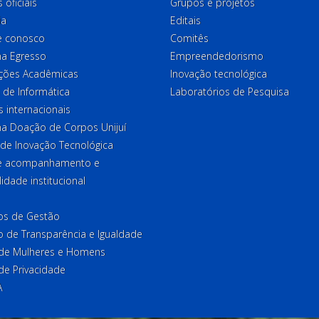
 oficiais
Grupos e projetos
ia
Editais
e conosco
Comitês
a Egresso
Empreendedorismo
ções Acadêmicas
Inovação tecnológica
 de Informática
Laboratórios de Pesquisa
 internacionais
a Doação de Corpos Unijuí
 de Inovação Tecnológica
de acompanhamento e
lidade institucional
ios de Gestão
o de Transparência e Igualdade
l de Mulheres e Homens
 de Privacidade
A