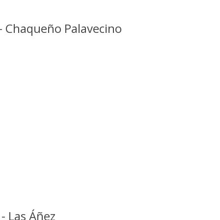
 - Chaqueño Palavecino
 - Las Áñez