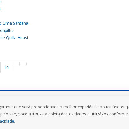
o
o
do Lima Santana
roupilha
de Quilla Huasi
10
garantir que será proporcionada a melhor experiência ao usuário enqu
versitário
Mais que uma Uni
pelo site, você autoriza a coleta destes dados e utilizá-los conforme
vacidade.
FIDENE
EFA