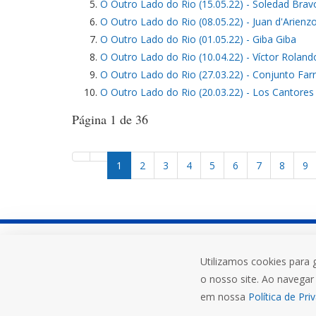
O Outro Lado do Rio (15.05.22) - Soledad Brav
O Outro Lado do Rio (08.05.22) - Juan d'Arienz
O Outro Lado do Rio (01.05.22) - Giba Giba
O Outro Lado do Rio (10.04.22) - Víctor Rolan
O Outro Lado do Rio (27.03.22) - Conjunto Far
O Outro Lado do Rio (20.03.22) - Los Cantores 
Página 1 de 36
1
2
3
4
5
6
7
8
9
Utilizamos cookies para 
Rua do Comércio, 3000, Bairro Uni
o nosso site. Ao navegar 
Ijuí-RS, 98700-000
em nossa
Política de Pri