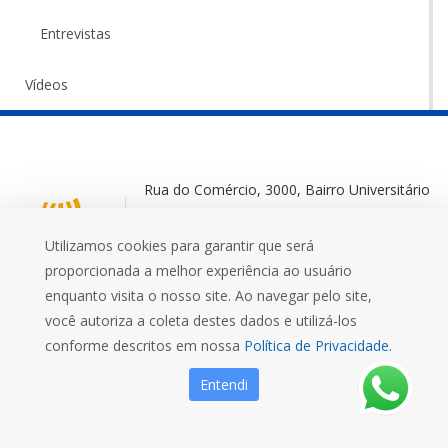
Entrevistas
Vídeos
Rua do Comércio, 3000, Bairro Universitário
Ijuí-RS, 98700-000
Utilizamos cookies para garantir que será
+55 (55) 3332 0572
proporcionada a melhor experiência ao usuário
enquanto visita o nosso site. Ao navegar pelo site,
você autoriza a coleta destes dados e utilizá-los
conforme descritos em nossa
Política de Privacidade.
Mais que uma Universidade
Entendi
FIDENE
EFA
MUSEU
UNIJUÍ FM
EDITORA UNIJUÍ