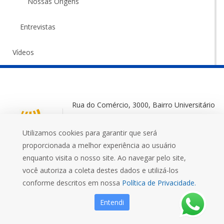
Nossas Origens
Entrevistas
Vídeos
Rua do Comércio, 3000, Bairro Universitário
Ijuí-RS, 98700-000
Utilizamos cookies para garantir que será
+55 (55) 3332 0572
proporcionada a melhor experiência ao usuário
enquanto visita o nosso site. Ao navegar pelo site,
você autoriza a coleta destes dados e utilizá-los
conforme descritos em nossa
Política de Privacidade.
Mais que uma Universidade
Entendi
FIDENE
EFA
MUSEU
UNIJUÍ FM
EDITORA UNIJUÍ