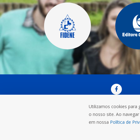
Utilizamos cookies para 
OUVI
o nosso site. Ao navegar 
Rua do C
em nossa
Política de Pri