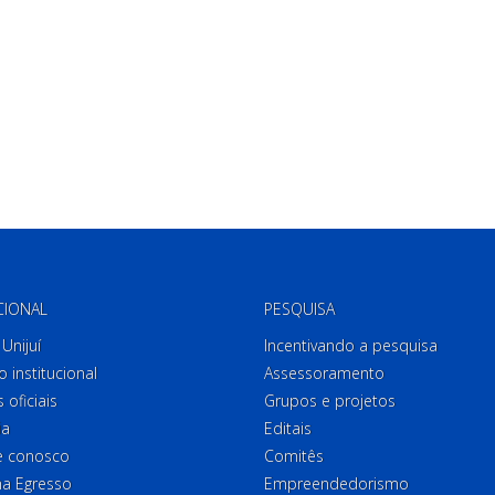
CIONAL
PESQUISA
Unijuí
Incentivando a pesquisa
o institucional
Assessoramento
 oficiais
Grupos e projetos
ia
Editais
e conosco
Comitês
a Egresso
Empreendedorismo