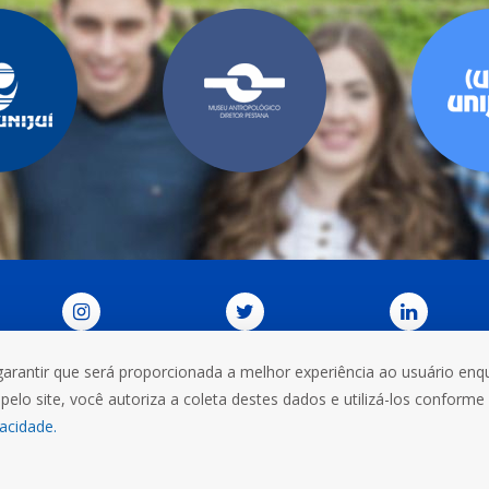
garantir que será proporcionada a melhor experiência ao usuário enqu
DORIA
CONTATOS
VIEW IN ENGLISH
TRABALHE CO
pelo site, você autoriza a coleta destes dados e utilizá-los conforme
omércio, 3000, Bairro Universitário. CEP: 98700-000
+55 (55) 
vacidade.
Ijuí
Santa Rosa
Panambi
Três Passos