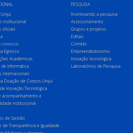
CIONAL
PESQUISA
Unijuí
Incentivando a pesquisa
o institucional
Assessoramento
 oficiais
Grupos e projetos
ia
Editais
e conosco
Comitês
a Egresso
Empreendedorismo
ções Acadêmicas
Inovação tecnológica
 de Informática
Laboratórios de Pesquisa
 internacionais
a Doação de Corpos Unijuí
 de Inovação Tecnológica
de acompanhamento e
lidade institucional
ios de Gestão
o de Transparência e Igualdade
l de Mulheres e Homens