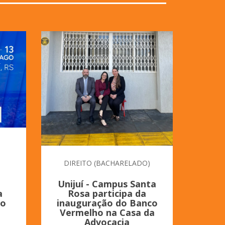
DIREITO (BACHARELADO)
i
Unijuí - Campus Santa
Unijuí
a
Rosa participa da
so
no
inauguração do Banco
Artifi
Vermelho na Casa da
de R
Advocacia