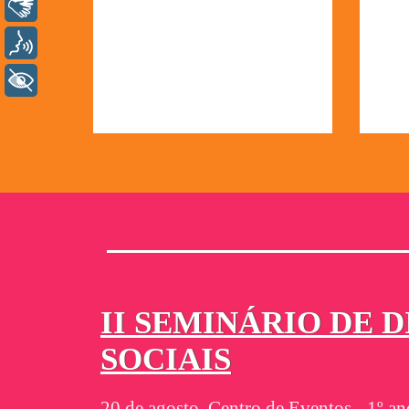
Libras
Voz
+ Acessibilidade