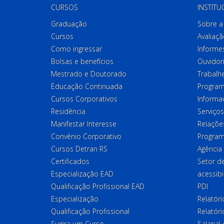
CURSOS
INSTITU
Graduação
Sobre a 
Cursos
Avaliaçã
Como ingressar
Informes
Bolsas e benefícios
Ouvidor
Mestrado e Doutorado
Trabalh
Educação Continuada
Program
Cursos Corporativos
Informa
Residência
Serviços
Manifestar Interesse
Relações
Convênio Corporativo
Program
Cursos Detran RS
Agência
Certificados
Setor 
Especialização EAD
acessibi
Qualificação Profissional EAD
PDI
Especialização
Relatór
Qualificação Profissional
Relatóri
Sugira um Curso
Salaria