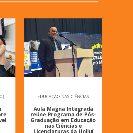
O)
EDUCAÇÃO NAS CIÊNCIAS
a
Aula Magna Integrada
Acad
bre
reúne Programa de Pós-
Camp
vel
Graduação em Educação
re
nas Ciências e
p
Licenciaturas da Unijuí
emp