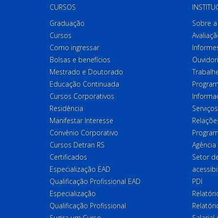
CURSOS
INSTITU
Graduação
Sobre a 
Cursos
Avaliaçã
Como ingressar
Informes
Bolsas e benefícios
Ouvidor
Mestrado e Doutorado
Trabalh
Educação Continuada
Program
Cursos Corporativos
Informa
Residência
Serviços
Manifestar Interesse
Relações
Convênio Corporativo
Program
Cursos Detran RS
Agência
Certificados
Setor 
Especialização EAD
acessibi
Qualificação Profissional EAD
PDI
Especialização
Relatór
Qualificação Profissional
Relatóri
Sugira um Curso
Salaria