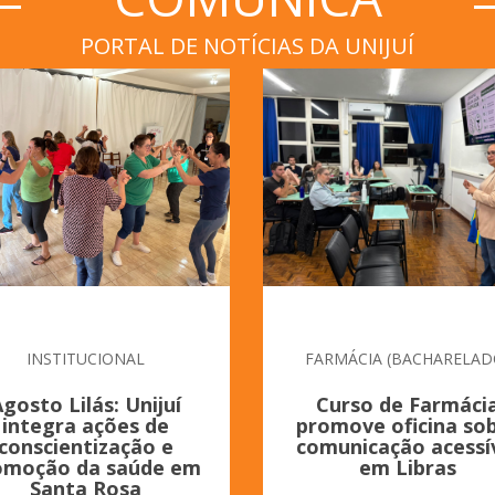
PORTAL DE NOTÍCIAS DA UNIJUÍ
INSTITUCIONAL
FARMÁCIA (BACHARELAD
gosto Lilás: Unijuí
Curso de Farmáci
integra ações de
promove oficina so
conscientização e
comunicação acessí
omoção da saúde em
em Libras
Santa Rosa