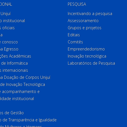
CIONAL
PESQUISA
Unijuí
Incentivando a pesquisa
o institucional
Assessoramento
 oficiais
Grupos e projetos
ia
Editais
e conosco
Comitês
a Egresso
Empreendedorismo
ções Acadêmicas
Inovação tecnológica
 de Informática
Laboratórios de Pesquisa
 internacionais
a Doação de Corpos Unijuí
 de Inovação Tecnológica
de acompanhamento e
lidade institucional
ios de Gestão
o de Transparência e Igualdade
l de Mulheres e Homens