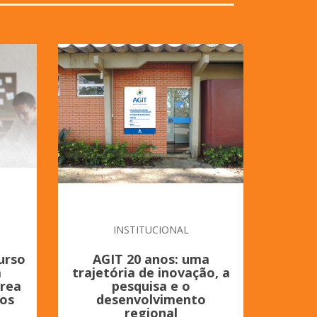
INSTITUCIONAL
urso
AGIT 20 anos: uma
Ago
a
trajetória de inovação, a
i
área
pesquisa e o
co
os
desenvolvimento
prom
regional