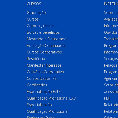
CURSOS
INSTITU
Graduação
Sobre a 
Cursos
Avaliaçã
Como ingressar
Informes
Bolsas e benefícios
Ouvidor
Mestrado e Doutorado
Trabalh
Educação Continuada
Program
Cursos Corporativos
Informa
Residência
Serviços
Manifestar Interesse
Relações
Convênio Corporativo
Program
Cursos Detran RS
Agência
Certificados
Setor 
Especialização EAD
acessibi
Qualificação Profissional EAD
PDI
Especialização
Relatór
Qualificação Profissional
Relatóri
Sugira um Curso
Salaria