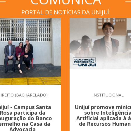
PORTAL DE NOTÍCIAS DA UNIJUÍ
IREITO (BACHARELADO)
INSTITUCIONAL
ijuí - Campus Santa
Unijuí promove minic
Rosa participa da
sobre Inteligênci
auguração do Banco
Artificial aplicada à 
ermelho na Casa da
de Recursos Human
Advocacia