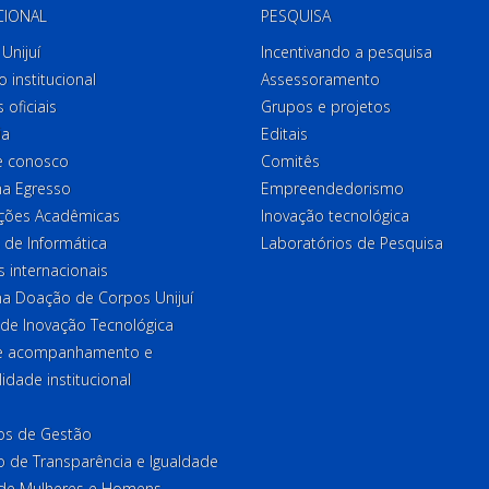
CIONAL
PESQUISA
Unijuí
Incentivando a pesquisa
o institucional
Assessoramento
 oficiais
Grupos e projetos
ia
Editais
e conosco
Comitês
a Egresso
Empreendedorismo
ções Acadêmicas
Inovação tecnológica
 de Informática
Laboratórios de Pesquisa
 internacionais
a Doação de Corpos Unijuí
 de Inovação Tecnológica
de acompanhamento e
lidade institucional
ios de Gestão
o de Transparência e Igualdade
l de Mulheres e Homens