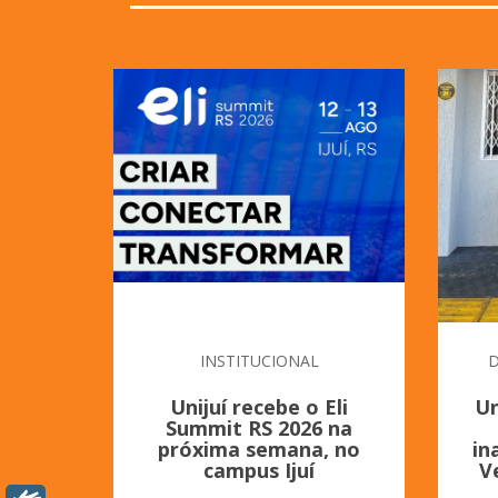
INSTITUCIONAL
D
Unijuí recebe o Eli
Un
Summit RS 2026 na
próxima semana, no
in
campus Ijuí
V