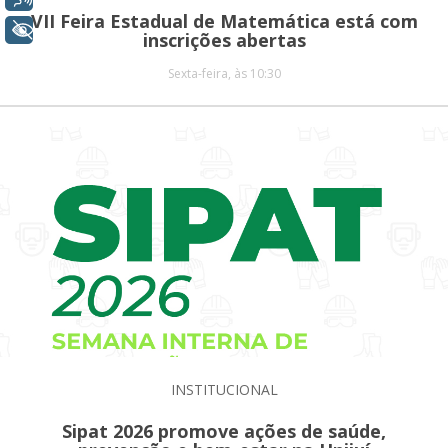
VII Feira Estadual de Matemática está com
+ Acessibilidade
inscrições abertas
Sexta-feira, às 10:30
INSTITUCIONAL
Sipat 2026 promove ações de saúde,