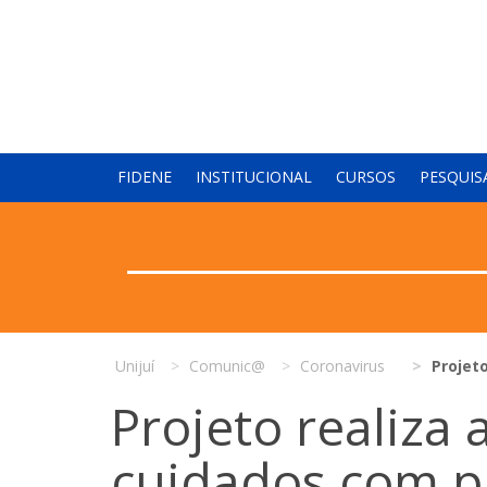
FIDENE
INSTITUCIONAL
CURSOS
PESQUIS
Unijuí
Comunic@
Coronavirus
Projet
Projeto realiza
cuidados com 