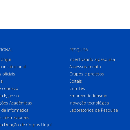
CIONAL
PESQUISA
Unijuí
Incentivando a pesquisa
o institucional
Assessoramento
 oficiais
Grupos e projetos
ia
Editais
e conosco
Comitês
a Egresso
Empreendedorismo
ções Acadêmicas
Inovação tecnológica
 de Informática
Laboratórios de Pesquisa
 internacionais
a Doação de Corpos Unijuí