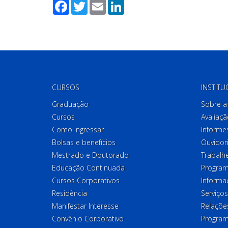
Facebook
Twitter
Email
LinkedIn
CURSOS
INSTITU
Graduação
Sobre a 
Cursos
Avaliaçã
Como ingressar
Informes
Bolsas e benefícios
Ouvidor
Mestrado e Doutorado
Trabalh
Educação Continuada
Program
Cursos Corporativos
Informa
Residência
Serviços
Manifestar Interesse
Relações
Convênio Corporativo
Program