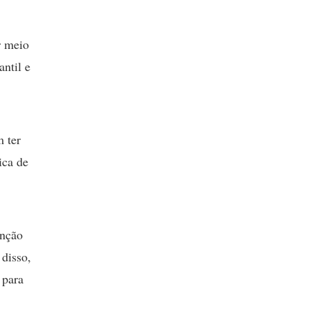
r meio
ntil e
m ter
ica de
enção
 disso,
 para