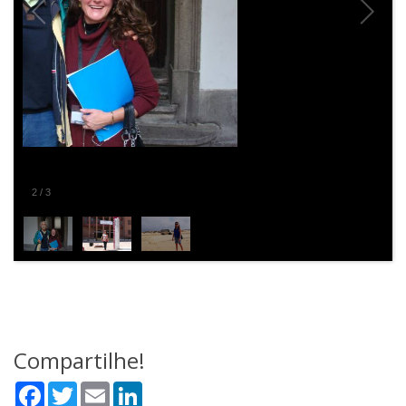
2
/
3
Compartilhe!
Facebook
Twitter
Email
LinkedIn