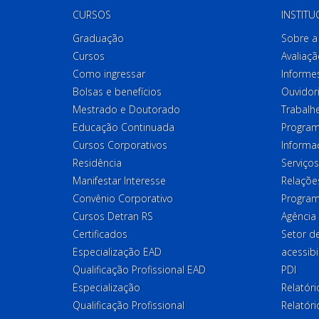
CURSOS
INSTITU
Graduação
Sobre a 
Cursos
Avaliaçã
Como ingressar
Informes
Bolsas e benefícios
Ouvidor
Mestrado e Doutorado
Trabalh
Educação Continuada
Program
Cursos Corporativos
Informa
Residência
Serviços
Manifestar Interesse
Relações
Convênio Corporativo
Program
Cursos Detran RS
Agência
Certificados
Setor 
Especialização EAD
acessibi
Qualificação Profissional EAD
PDI
Especialização
Relatór
Qualificação Profissional
Relatóri