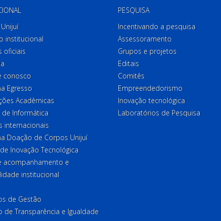
CIONAL
PESQUISA
Unijuí
Incentivando a pesquisa
o institucional
Assessoramento
 oficiais
Grupos e projetos
ia
Editais
e conosco
Comitês
a Egresso
Empreendedorismo
ções Acadêmicas
Inovação tecnológica
 de Informática
Laboratórios de Pesquisa
 internacionais
a Doação de Corpos Unijuí
 de Inovação Tecnológica
de acompanhamento e
lidade institucional
ios de Gestão
o de Transparência e Igualdade