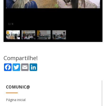
2
/
4
Compartilhe!
Facebook
Twitter
Email
LinkedIn
COMUNIC@
Página inicial