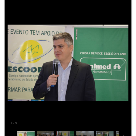
2
/
9