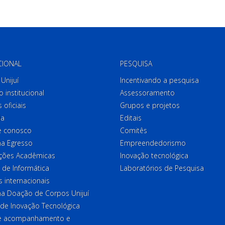
CIONAL
PESQUISA
Unijuí
Incentivando a pesquisa
o institucional
Assessoramento
 oficiais
Grupos e projetos
ia
Editais
e conosco
Comitês
a Egresso
Empreendedorismo
ções Acadêmicas
Inovação tecnológica
 de Informática
Laboratórios de Pesquisa
 internacionais
a Doação de Corpos Unijuí
 de Inovação Tecnológica
de acompanhamento e