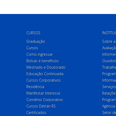
CURSOS
INSTITU
Graduação
Sobre a 
Cursos
Avaliaçã
Como ingressar
Informes
Bolsas e benefícios
Ouvidor
Mestrado e Doutorado
Trabalh
Educação Continuada
Program
Cursos Corporativos
Informa
Residência
Serviços
Manifestar Interesse
Relações
Convênio Corporativo
Program
Cursos Detran RS
Agência
Certificados
Setor 