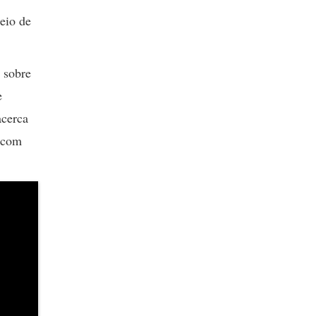
eio de
 sobre
e
acerca
o com