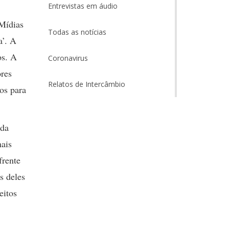
Entrevistas em áudio
 Mídias
Todas as notícias
a’. A
os. A
Coronavirus
ores
Relatos de Intercâmbio
os para
 da
ais
frente
s deles
eitos