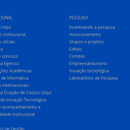
CIONAL
PESQUISA
Unijuí
Incentivando a pesquisa
o institucional
Assessoramento
 oficiais
Grupos e projetos
ia
Editais
e conosco
Comitês
a Egresso
Empreendedorismo
ções Acadêmicas
Inovação tecnológica
 de Informática
Laboratórios de Pesquisa
 internacionais
a Doação de Corpos Unijuí
 de Inovação Tecnológica
de acompanhamento e
lidade institucional
ios de Gestão