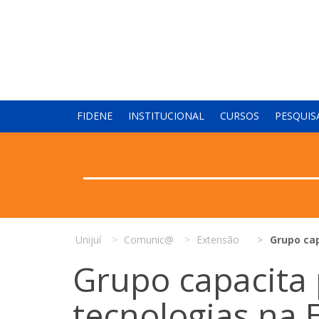
FIDENE
INSTITUCIONAL
CURSOS
PESQUIS
Unijuí
Comunic@
Extensão
Grupo cap
Grupo capacita 
tecnologias na 