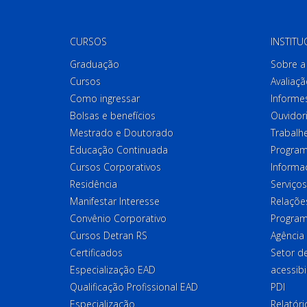
CURSOS
INSTITU
Graduação
Sobre a 
Cursos
Avaliaçã
Como ingressar
Informes
Bolsas e benefícios
Ouvidor
Mestrado e Doutorado
Trabalh
Educação Continuada
Program
Cursos Corporativos
Informa
Residência
Serviços
Manifestar Interesse
Relações
Convênio Corporativo
Program
Cursos Detran RS
Agência
Certificados
Setor 
Especialização EAD
acessibi
Qualificação Profissional EAD
PDI
Especialização
Relatór