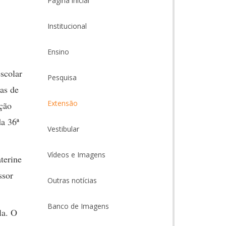
Página inicial
Institucional
Ensino
scolar
Pesquisa
as de
Extensão
ação
da 36ª
Vestibular
Vídeos e Imagens
terine
ssor
Outras notícias
Banco de Imagens
la. O