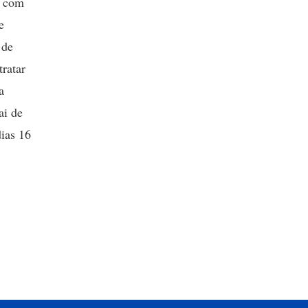
r com
e
 de
tratar
a
ai de
dias 16