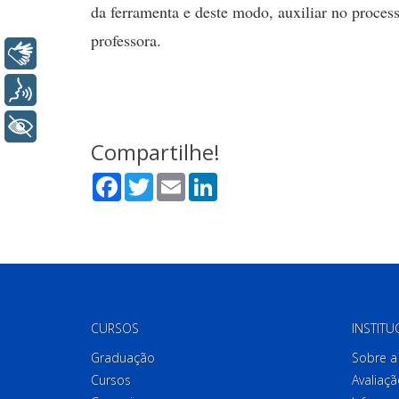
da ferramenta e deste modo, auxiliar no process
professora.
Libras
Voz
+ Acessibilidade
Compartilhe!
Facebook
Twitter
Email
LinkedIn
CURSOS
INSTITU
Graduação
Sobre a 
Cursos
Avaliaçã