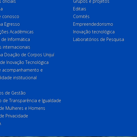
 oficiais
Grupos e projetos
ia
Editais
e conosco
Comitês
a Egresso
Empreendedorismo
ções Acadêmicas
Inovação tecnológica
 de Informática
Laboratórios de Pesquisa
 internacionais
a Doação de Corpos Unijuí
 de Inovação Tecnológica
de acompanhamento e
lidade institucional
ios de Gestão
o de Transparência e Igualdade
l de Mulheres e Homens
 de Privacidade
A