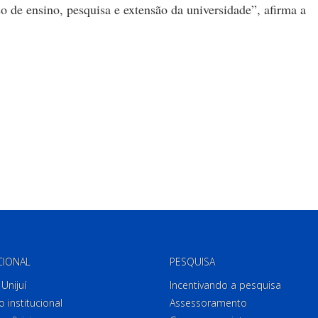
o de ensino, pesquisa e extensão da universidade”, afirma a
CIONAL
PESQUISA
Unijuí
Incentivando a pesquisa
o institucional
Assessoramento