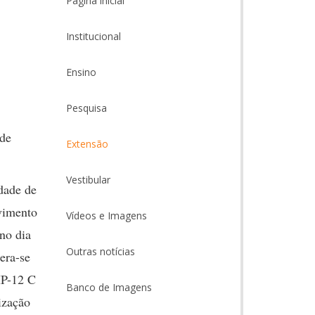
Página inicial
Institucional
Ensino
Pesquisa
 de
Extensão
Vestibular
dade de
vimento
Vídeos e Imagens
no dia
Outras notícias
era-se
HP-12 C
Banco de Imagens
ização