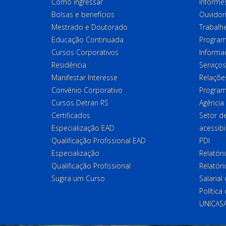
Como ingressar
Informes
Bolsas e benefícios
Ouvidor
Mestrado e Doutorado
Trabalh
Educação Continuada
Program
Cursos Corporativos
Informa
Residência
Serviços
Manifestar Interesse
Relações
Convênio Corporativo
Program
Cursos Detran RS
Agência
Certificados
Setor 
Especialização EAD
acessibi
Qualificação Profissional EAD
PDI
Especialização
Relatór
Qualificação Profissional
Relatóri
Sugira um Curso
Salaria
Política
UNICAS