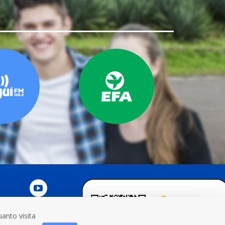
anto visita
NOSCO