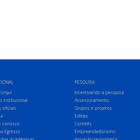
CIONAL
PESQUISA
Unijuí
Incentivando a pesquisa
o institucional
Assessoramento
 oficiais
Grupos e projetos
ia
Editais
e conosco
Comitês
a Egresso
Empreendedorismo
ções Acadêmicas
Inovação tecnológica