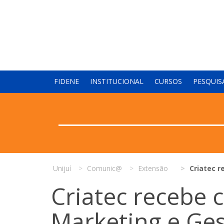
FIDENE
INSTITUCIONAL
CURSOS
PESQUIS
Unijuí
Comunic@
Extensão
Criatec r
Criatec recebe 
Marketing e Ge