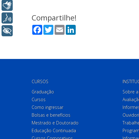
Libras
Compartilhe!
Voz
Facebook
Twitter
Email
LinkedIn
+ Acessibilidade
CURSOS
INSTITU
Graduação
Sobre a 
Cursos
Avaliaçã
Como ingressar
Informes
Bolsas e benefícios
Ouvidor
Mestrado e Doutorado
Trabalh
Educação Continuada
Program
Cursos Corporativos
Informa