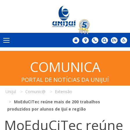
COMUNICA
PORTAL DE NOTÍCIAS DA UNIJUÍ
Unijuí
Comunic@
Extensão
MoEduCiTec reúne mais de 200 trabalhos
produzidos por alunos de Ijuí e região
MoEduCiTec reúne