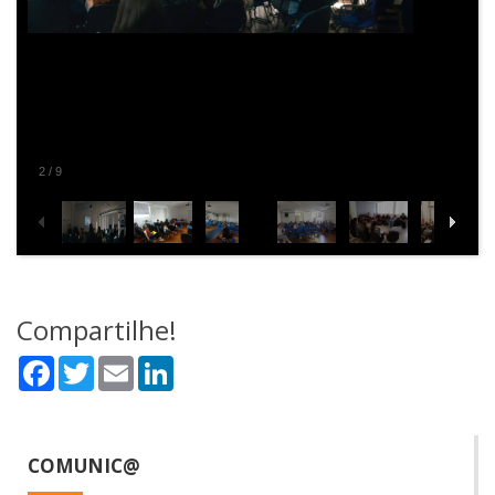
2
/
9
Compartilhe!
Facebook
Twitter
Email
LinkedIn
COMUNIC@