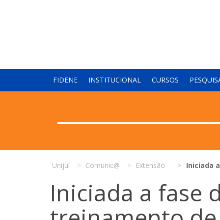
FIDENE
INSTITUCIONAL
CURSOS
PESQUIS
Unijuí
Comunic@
Extensão
Iniciada 
Iniciada a fase 
treinamento de 