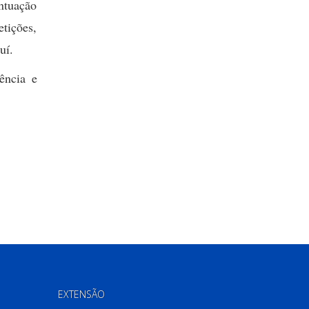
ntuação
tições,
juí.
ência e
EXTENSÃO