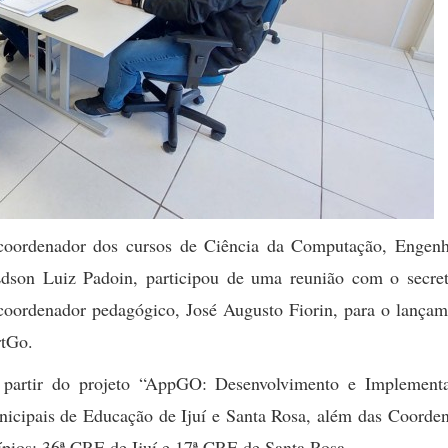
 coordenador dos cursos de Ciência da Computação, Engenh
Edson Luiz Padoin, participou de uma reunião com o secret
coordenador pedagógico, José Augusto Fiorin, para o lançam
rtGo.
 a partir do projeto “AppGO: Desenvolvimento e Implement
nicipais de Educação de Ijuí e Santa Rosa, além das Coorde
pios: 36ª CRE de Ijuí e 17ª CRE de Santa Rosa.