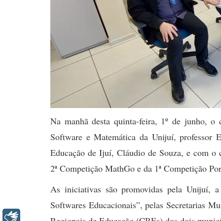
Na manhã desta quinta-feira, 1º de junho, o
Software e Matemática da Unijuí, professor 
Educação de Ijuí, Cláudio de Souza, e com o 
2ª Competição MathGo e da 1ª Competição Po
As iniciativas são promovidas pela Unijuí,
Softwares Educacionais”, pelas Secretarias Mu
Libras
Regionais de Educação (CREs) dos dois municí