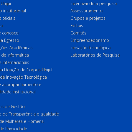
Unijuí
Incentivando a pesquisa
o institucional
Assessoramento
 oficiais
Grupos e projetos
ia
Editais
e conosco
Comitês
a Egresso
Empreendedorismo
ções Acadêmicas
Inovação tecnológica
 de Informática
Laboratórios de Pesquisa
 internacionais
a Doação de Corpos Unijuí
 de Inovação Tecnológica
de acompanhamento e
lidade institucional
ios de Gestão
o de Transparência e Igualdade
l de Mulheres e Homens
 de Privacidade