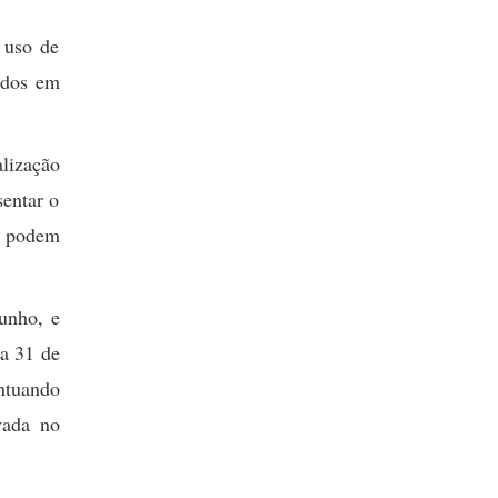
 uso de
ados em
lização
sentar o
os podem
junho, e
 a 31 de
ontuando
vada no