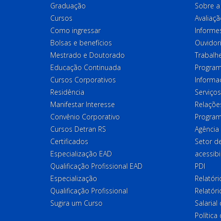
Graduação
Sobre a 
Cursos
Avaliaçã
Como ingressar
Informes
Bolsas e benefícios
Ouvidor
Mestrado e Doutorado
Trabalh
Educação Continuada
Program
Cursos Corporativos
Informa
Residência
Serviços
Manifestar Interesse
Relações
Convênio Corporativo
Program
Cursos Detran RS
Agência
Certificados
Setor 
Especialização EAD
acessibi
Qualificação Profissional EAD
PDI
Especialização
Relatór
Qualificação Profissional
Relatóri
Sugira um Curso
Salaria
Política