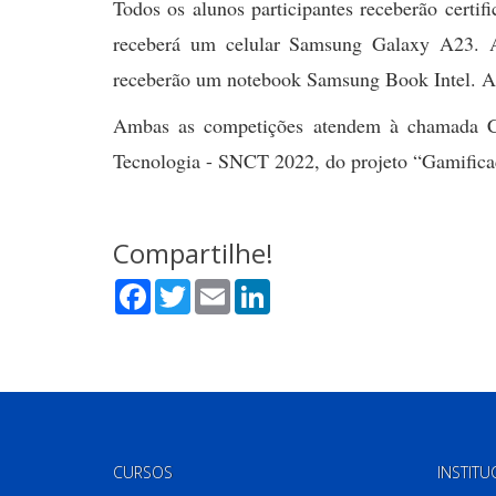
Todos os alunos participantes receberão cert
receberá um celular Samsung Galaxy A23. 
receberão um notebook Samsung Book Intel. A 
Ambas as competições atendem à chamada 
Tecnologia - SNCT 2022, do projeto “Gamificaç
Compartilhe!
Facebook
Twitter
Email
LinkedIn
CURSOS
INSTITU