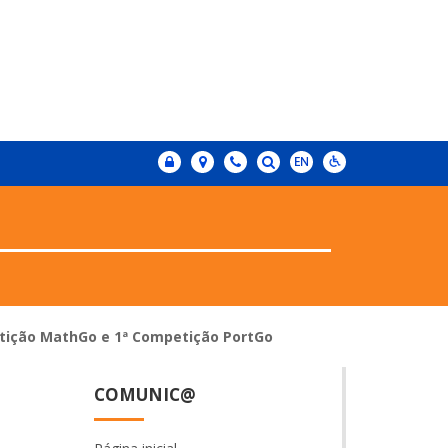
etição MathGo e 1ª Competição PortGo
COMUNIC@