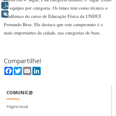
Voz
20 equipes por categoria. Os times tem como técnico o
+ Acessibilidade
acadêmico do curso de Educação Física da UNIJUÍ
Fernando Braz. Ele destaca que este campeonato é o
mais importantes da cidade, nas categorias de base.
Compartilhe!
Facebook
Twitter
Email
LinkedIn
COMUNIC@
Página inicial