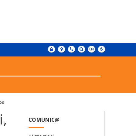
os
i,
COMUNIC@