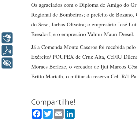
Os agraciados com o Diploma de Amigo do Gru
Regional de Bombeiros; o prefeito de Bozano, 
do Sesc, Jarbas Oliveira; o empresário José L
Biesdorf; e o empresário Valmir Mauri Diesel.
Libras
Já a Comenda Monte Caseros foi recebida pelo
Voz
Exército/ POUPEX de Cruz Alta, Cel/RJ Dilenca
+ Acessibilidade
Moraes Berleze, o vereador de Ijuí Marcos Cés
Britto Mariath, o militar da reserva Cel. R/1 P
Compartilhe!
Facebook
Twitter
Email
LinkedIn