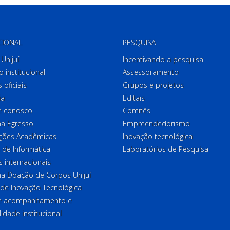
CIONAL
PESQUISA
Unijuí
Incentivando a pesquisa
o institucional
Assessoramento
 oficiais
Grupos e projetos
ia
Editais
e conosco
Comitês
a Egresso
Empreendedorismo
ções Acadêmicas
Inovação tecnológica
 de Informática
Laboratórios de Pesquisa
 internacionais
a Doação de Corpos Unijuí
 de Inovação Tecnológica
de acompanhamento e
lidade institucional