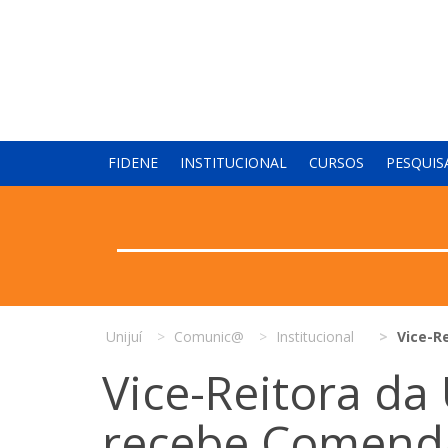
FIDENE
INSTITUCIONAL
CURSOS
PESQUIS
Unijuí
Comunic@
Institucional
Vice-R
Vice-Reitora da 
recebe Comend