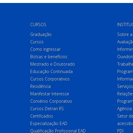
CURSOS
INSTITU
Graduação
Sobre a 
Cursos
Avaliaçã
Como ingressar
Informes
Bolsas e benefícios
Ouvidor
Mestrado e Doutorado
Trabalh
Educação Continuada
Program
Cursos Corporativos
Informa
Residência
Serviços
Manifestar Interesse
Relações
Convênio Corporativo
Program
Cursos Detran RS
Agência
Certificados
Setor 
Especialização EAD
acessibi
Qualificação Profissional EAD
PDI