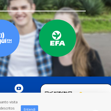
anto visita
NOSCO
 descritos
Entendi