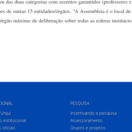
ém das duas categorias com assentos garantidos (professores e
es de outras 15 entidades/órgãos. “A Assembleia é o local de
 órgão máximo de deliberação sobre todas as esferas institucio
CIONAL
PESQUISA
Unijuí
Incentivando a pesquisa
o institucional
Assessoramento
 oficiais
Grupos e projetos