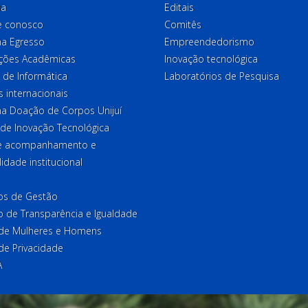
ia
Editais
e conosco
Comitês
a Egresso
Empreendedorismo
ções Acadêmicas
Inovação tecnológica
 de Informática
Laboratórios de Pesquisa
 internacionais
a Doação de Corpos Unijuí
 de Inovação Tecnológica
de acompanhamento e
lidade institucional
ios de Gestão
o de Transparência e Igualdade
l de Mulheres e Homens
 de Privacidade
A