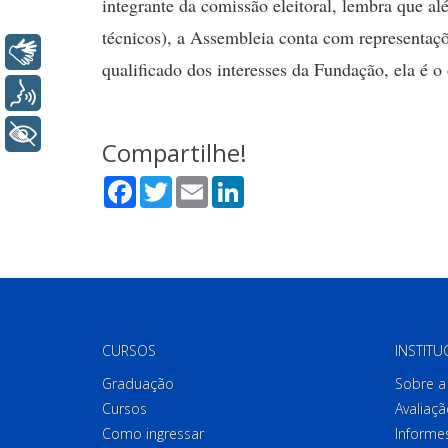
integrante da comissão eleitoral, lembra que al
técnicos), a Assembleia conta com representaçõ
Libras
qualificado dos interesses da Fundação, ela é o
Voz
+ Acessibilidade
Compartilhe!
Facebook
Twitter
Email
LinkedIn
CURSOS
INSTITU
Graduação
Sobre a 
Cursos
Avaliaçã
Como ingressar
Informes