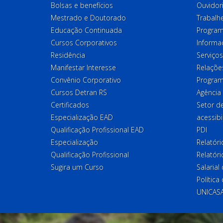
Bolsas e benefícios
Ouvidor
Mestrado e Doutorado
Trabalh
Educação Continuada
Program
Cursos Corporativos
Informa
Residência
Serviços
Manifestar Interesse
Relações
Convênio Corporativo
Program
Cursos Detran RS
Agência
Certificados
Setor 
Especialização EAD
acessibi
Qualificação Profissional EAD
PDI
Especialização
Relatór
Qualificação Profissional
Relatóri
Sugira um Curso
Salaria
Política
UNICAS