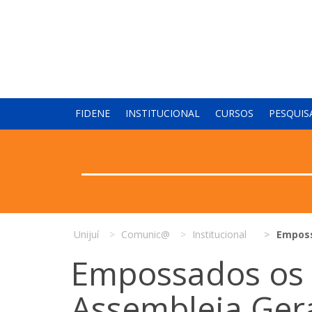
FIDENE
INSTITUCIONAL
CURSOS
PESQUIS
Unijuí
Comunic@
Institucional
Emposs
Empossados os
Assembleia Ger