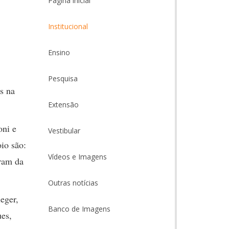
Página inicial
Institucional
Ensino
Pesquisa
s na
Extensão
oni e
Vestibular
oio são:
Vídeos e Imagens
aram da
Outras notícias
eger,
Banco de Imagens
ues,