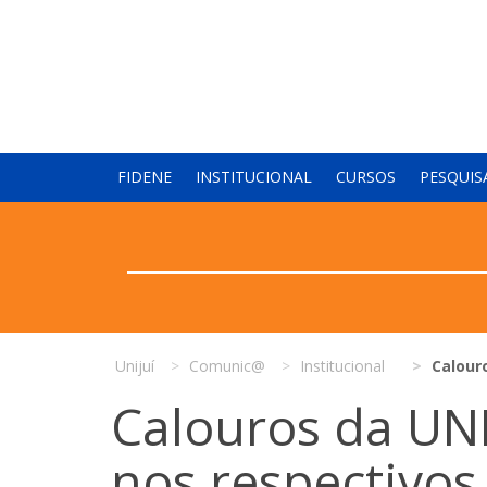
FIDENE
INSTITUCIONAL
CURSOS
PESQUIS
Unijuí
Comunic@
Institucional
Calour
Calouros da UNI
nos respectivos