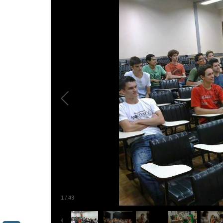
2
/
43