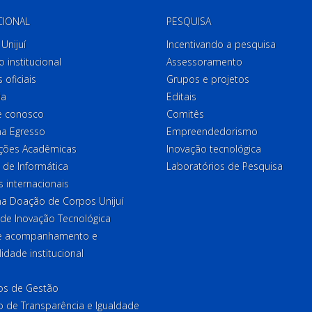
CIONAL
PESQUISA
Unijuí
Incentivando a pesquisa
o institucional
Assessoramento
 oficiais
Grupos e projetos
ia
Editais
e conosco
Comitês
a Egresso
Empreendedorismo
ções Acadêmicas
Inovação tecnológica
 de Informática
Laboratórios de Pesquisa
 internacionais
a Doação de Corpos Unijuí
 de Inovação Tecnológica
de acompanhamento e
lidade institucional
ios de Gestão
o de Transparência e Igualdade