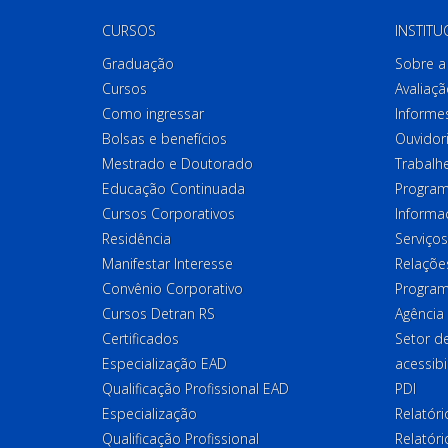
CURSOS
INSTITU
Graduação
Sobre a 
Cursos
Avaliaçã
Como ingressar
Informes
Bolsas e benefícios
Ouvidor
Mestrado e Doutorado
Trabalh
Educação Continuada
Program
Cursos Corporativos
Informa
Residência
Serviços
Manifestar Interesse
Relações
Convênio Corporativo
Program
Cursos Detran RS
Agência
Certificados
Setor 
Especialização EAD
acessibi
Qualificação Profissional EAD
PDI
Especialização
Relatór
Qualificação Profissional
Relatóri