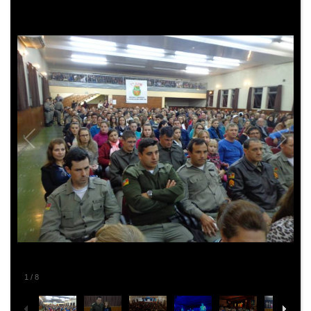
1
/
8