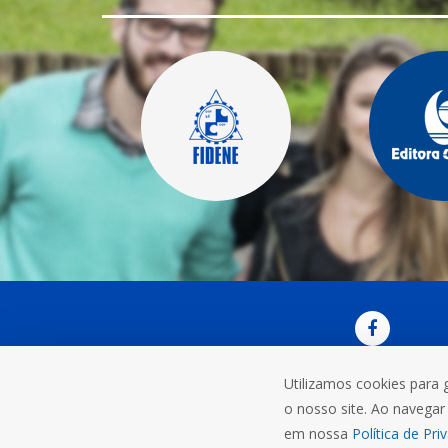
Utilizamos cookies para 
OUVI
o nosso site. Ao navegar 
Rua do C
em nossa
Política de Pri