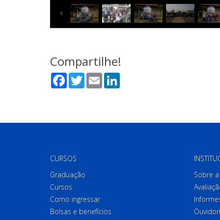
Compartilhe!
Facebook
Twitter
Email
LinkedIn
CURSOS
INSTITU
Graduação
Sobre a 
Cursos
Avaliaçã
Como ingressar
Informes
Bolsas e benefícios
Ouvidor