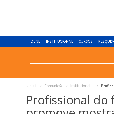
FIDENE
INSTITUCIONAL
CURSOS
PESQUIS
Unijuí
Comunic@
Institucional
Profiss
Profissional do 
promove mostra c