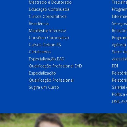
Mestrado e Doutorado
Trabalh
Educação Continuada
Program
Cursos Corporativos
Informa
Residência
Serviços
Manifestar Interesse
Relações
Convênio Corporativo
Program
Cursos Detran RS
Agência
Certificados
Setor 
Especialização EAD
acessibi
Qualificação Profissional EAD
PDI
Especialização
Relatór
Qualificação Profissional
Relatóri
Sugira um Curso
Salaria
Política
UNICAS