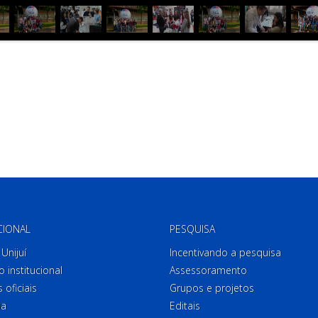
CIONAL
PESQUISA
Unijuí
Incentivando a pesquisa
o institucional
Assessoramento
 oficiais
Grupos e projetos
ia
Editais