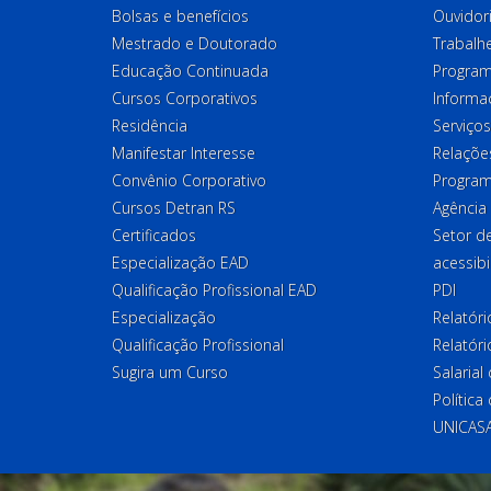
Bolsas e benefícios
Ouvidor
Mestrado e Doutorado
Trabalh
Educação Continuada
Program
Cursos Corporativos
Informa
Residência
Serviços
Manifestar Interesse
Relações
Convênio Corporativo
Program
Cursos Detran RS
Agência
Certificados
Setor 
Especialização EAD
acessibi
Qualificação Profissional EAD
PDI
Especialização
Relatór
Qualificação Profissional
Relatóri
Sugira um Curso
Salaria
Política
UNICAS