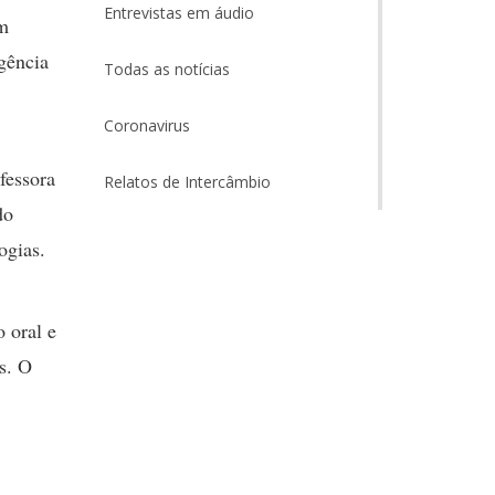
Entrevistas em áudio
um
gência
Todas as notícias
Coronavirus
fessora
Relatos de Intercâmbio
do
ogias.
 oral e
s. O