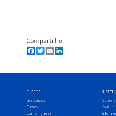
Compartilhe!
Facebook
Twitter
Email
LinkedIn
CURSOS
INSTITU
Graduação
Sobre a 
Cursos
Avaliaçã
Como ingressar
Informes