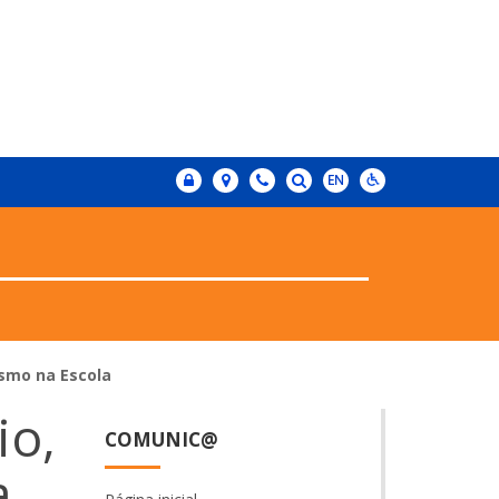
ismo na Escola
io,
COMUNIC@
a