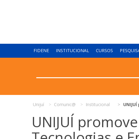
FIDENE
INSTITUCIONAL
CURSOS
PESQUIS
Unijuí
Comunic@
Institucional
UNIJUÍ
UNIJUÍ promove 
Tecnologias e 