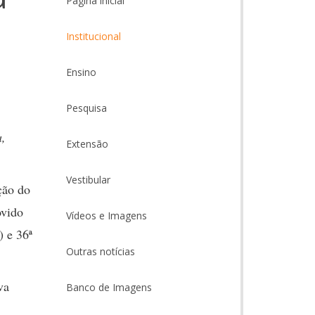
Página inicial
Institucional
Ensino
Pesquisa
a,
Extensão
Vestibular
ção do
ovido
Vídeos e Imagens
) e 36ª
Outras notícias
va
Banco de Imagens