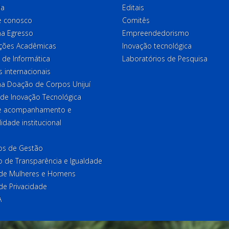
ia
Editais
e conosco
Comitês
a Egresso
Empreendedorismo
ções Acadêmicas
Inovação tecnológica
 de Informática
Laboratórios de Pesquisa
 internacionais
a Doação de Corpos Unijuí
 de Inovação Tecnológica
de acompanhamento e
lidade institucional
ios de Gestão
o de Transparência e Igualdade
l de Mulheres e Homens
 de Privacidade
A