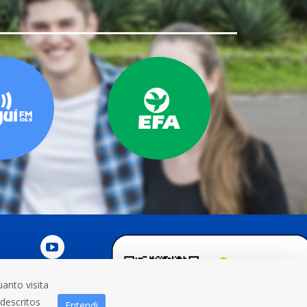
anto visita
NOSCO
 descritos
Entendi