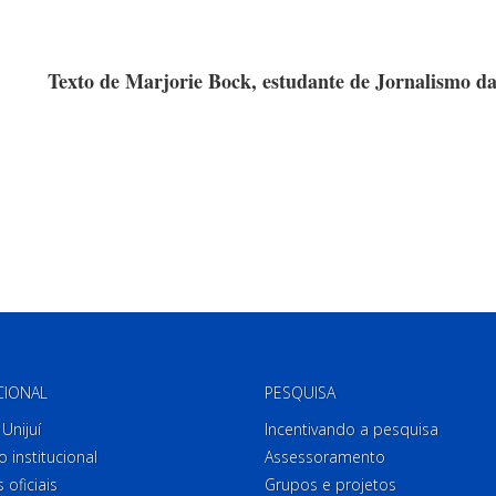
Texto de Marjorie Bock, estudante de Jornalismo da
CIONAL
PESQUISA
Unijuí
Incentivando a pesquisa
o institucional
Assessoramento
 oficiais
Grupos e projetos