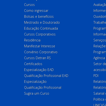
Cursos
Avaliaçã
Como ingressar
Informes
Bolsas e benefícios
Ouvidor
Mestrado e Doutorado
Trabalh
Educação Continuada
Program
Cursos Corporativos
Informa
Residência
Serviços
Manifestar Interesse
Relações
Convênio Corporativo
Program
Cursos Detran RS
Agência
Certificados
Setor 
Especialização EAD
acessibi
Qualificação Profissional EAD
PDI
Especialização
Relatór
Qualificação Profissional
Relatóri
Sugira um Curso
Salaria
Política
UNICAS