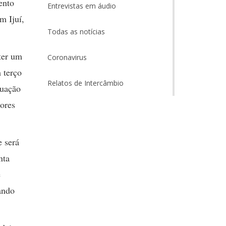
ento
Entrevistas em áudio
m Ijuí,
Todas as notícias
ter um
Coronavirus
 terço
Relatos de Intercâmbio
tuação
ores
e será
nta
e
ando