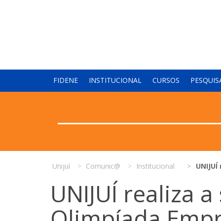
FIDENE
INSTITUCIONAL
CURSOS
PESQUIS
Unijuí
Comunic@
Institucional
UNIJUÍ
UNIJUÍ realiza 
Olimpíada Emp