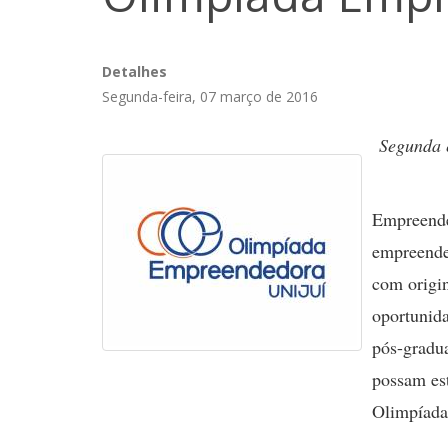
Detalhes
Segunda-feira, 07 março de 2016
Segunda e
Empreende
empreende
com origin
oportunida
pós-gradu
possam est
Olimpíad