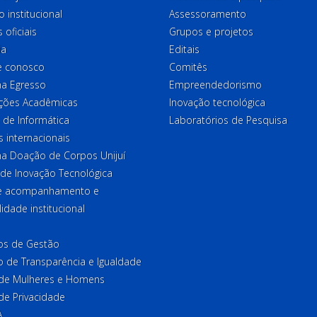
o institucional
Assessoramento
 oficiais
Grupos e projetos
ia
Editais
e conosco
Comitês
a Egresso
Empreendedorismo
ções Acadêmicas
Inovação tecnológica
 de Informática
Laboratórios de Pesquisa
 internacionais
a Doação de Corpos Unijuí
 de Inovação Tecnológica
de acompanhamento e
lidade institucional
ios de Gestão
o de Transparência e Igualdade
l de Mulheres e Homens
 de Privacidade
A